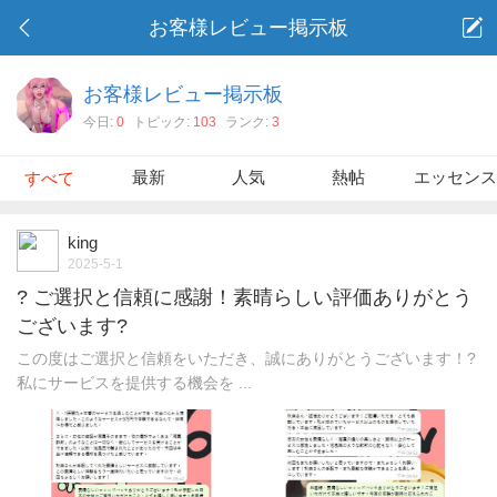
お客様レビュー掲示板
お客様レビュー掲示板
今日:
0
トピック:
103
ランク:
3
最新
人気
熱帖
エッセン
すべて
king
2025-5-1
? ご選択と信頼に感謝！素晴らしい評価ありがとう
ございます?
この度はご選択と信頼をいただき、誠にありがとうございます！?
私にサービスを提供する機会を ...