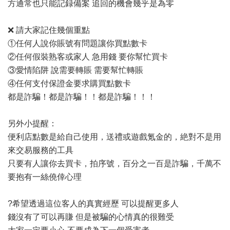
方通常也只能記録備案 追回的機會幾乎是為零
❌ 請大家記住幾個重點
①任何人說你賬號有問題讓你買點數卡
②任何假裝熟客或家人 急用錢 要你幫忙買卡
③愛情陷阱 說需要轉賬 需要幫忙轉賬
④任何支付保證金要求購買點數卡
都是詐騙！都是詐騙！！都是詐騙！！！
另外小提醒：
便利店點數是給自己使用，送禮或遊戲氪金的，絶對不是用
來交易服務的工具
只要有人讓你去買卡，拍序號，百分之一百是詐騙，千萬不
要抱有一絲僥倖心理
?希望透過這位客人的真實經歷 可以提醒更多人
錢沒有了可以再賺 但是被騙的心情真的很難受