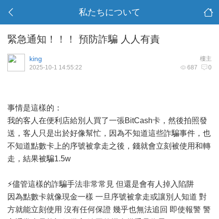
私たちについて
緊急通知！！！ 預防詐騙 人人有責
king
樓主
2025-10-1 14:55:22
687
0
事情是這樣的：
我的客人在便利店給別人買了一張BitCash卡，然後拍照發
送，客人只是出於好像幫忙，因為不知道這些詐騙事件，也
不知道點數卡上的序號被拿走之後，錢就會立刻被使用和轉
走，結果被騙1.5w
⚡️儘管這樣的詐騙手法非常常見 但還是會有人掉入陷阱
因為點數卡就像現金一樣 一旦序號被拿走或讓別人知道 對
方就能立刻使用 沒有任何保證 幾乎也無法追回 即使報警 警