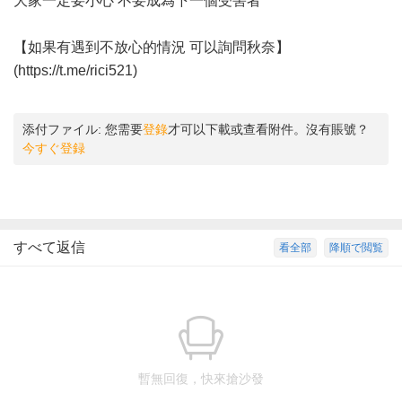
大家一定要小心 不要成為下一個受害者
【如果有遇到不放心的情況 可以詢問秋奈】
(
https://t.me/rici521
)
添付ファイル:
您需要
登錄
才可以下載或查看附件。沒有賬號？
今すぐ登録
すべて返信
看全部
降順で閲覧
暫無回復，快來搶沙發