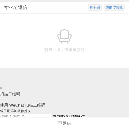
すべて返信
看全部
降順で閲覧
暫無回復，快來搶沙發
×
扫描二维码
×
使用 WeChat 扫描二维码
或手动添加微信好友
复制ID并跳转微信
返信
请跳转后，手动添加好友，谢谢