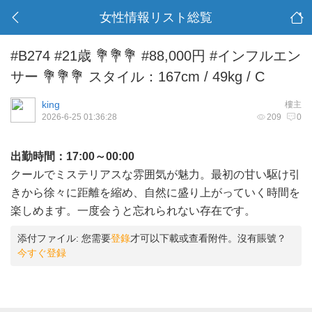
女性情報リスト総覧
#B274 #21歳 💐💐💐 #88,000円 #インフルエン
サー 💐💐💐 スタイル：167cm / 49kg / C
king
樓主
2026-6-25 01:36:28
209
0
出勤時間：17:00～00:00
クールでミステリアスな雰囲気が魅力。最初の甘い駆け引
きから徐々に距離を縮め、自然に盛り上がっていく時間を
楽しめます。一度会うと忘れられない存在です。
添付ファイル:
您需要
登錄
才可以下載或查看附件。沒有賬號？
今すぐ登録