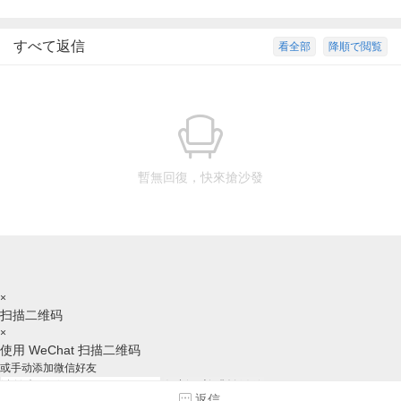
すべて返信
看全部
降順で閲覧
暫無回復，快來搶沙發
×
扫描二维码
×
使用 WeChat 扫描二维码
或手动添加微信好友
复制ID并跳转微信
返信