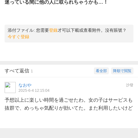
迷っている間に他の人に取られちゃうかも…！
添付ファイル:
您需要
登錄
才可以下載或查看附件。沒有賬號？
今すぐ登録
すべて返信
看全部
降順で閲覧
1
なおや
沙發
2025-6-4 12:15:04
予想以上に楽しい時間を過ごせたわ。女の子はサービスも
抜群で、めっちゃ気配りが効いてた。また利用したいけど