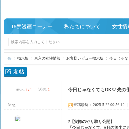
18禁漫画コーナー
私たちについて
女性情
掲示板
東京の女性情報
お客様レビュー掲示板
今日じゃなく
夢
»
›
›
›
表示:
724
|
返信:
1
今日じゃなくてもOK♡ 先の
king
投稿場所： 2025-5-22 00:56:12
|
?【実際のやり取り公開】
「今日じゃなくて、6月の後半に