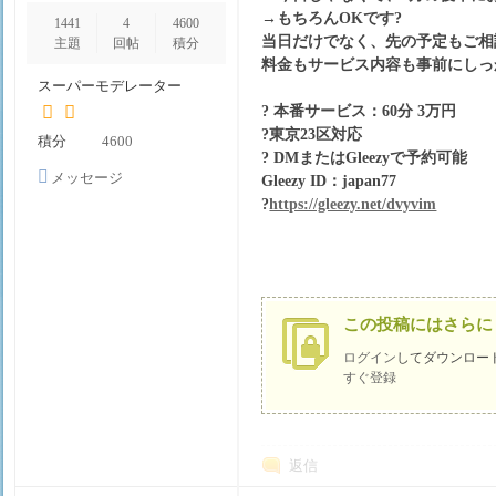
→もちろんOKです?
1441
4
4600
当日だけでなく、先の予定もご相
姬
主題
回帖
積分
料金もサービス内容も事前にしっ
スーパーモデレーター
? 本番サービス：60分 3万円
?東京23区対応
積分
4600
? DMまたはGleezyで予約可能
メッセージ
Gleezy ID：japan77
を送信
?
https://gleezy.net/dvyvim
物
この投稿にはさらに
ログイン
してダウンロー
すぐ登録
返信
語