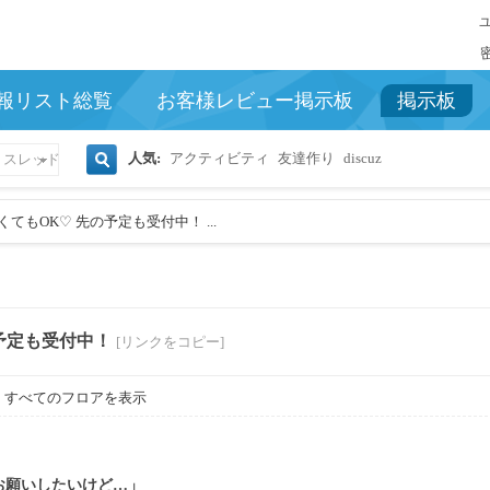
報リスト総覧
お客様レビュー掲示板
掲示板
人気:
アクティビティ
友達作り
discuz
スレッド
検
てもOK♡ 先の予定も受付中！ ...
索
予定も受付中！
[リンクをコピー]
すべてのフロアを表示
お願いしたいけど…」