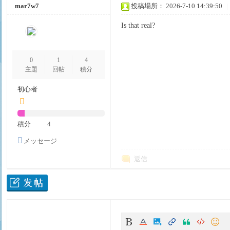
mar7w7
投稿場所： 2026-7-10 14:39:50
|
Is that real?
0
1
4
主題
回帖
積分
初心者
東
積分
4
メッセージ
を送信
返信
京