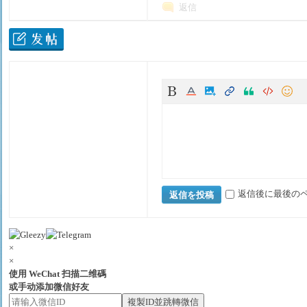
返信
大
返信後に最後の
返信を投稿
阪
×
×
使用 WeChat 扫描二维碼
或手动添加微信好友
複製ID並跳轉微信