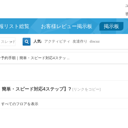
報リスト総覧
お客様レビュー掲示板
掲示板
人気:
アクティビティ
友達作り
discuz
スレッド
検
予約手順｜簡単・スピード対応4ステッ ...
索
｜簡単・スピード対応4ステップ】?
[リンクをコピー]
すべてのフロアを表示