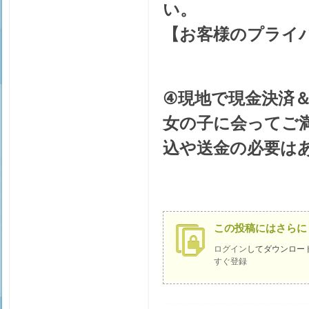
い。
【お客様のプライ
④現地で現金決済
女の子に会ってご
東
込や送金の必要は
この投稿にはさらに
ログイン
してダウンロー
すぐ登録
京