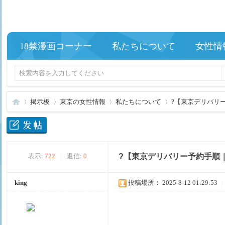
18禁漫画コーナー
私たちについて
女性情
掲示板
東京の女性情報
私たちについて
?【東京デリバリー
夢
»
›
›
›
表示:
722
|
返信:
0
?【東京デリバリー予約手順
king
投稿場所： 2025-8-12 01:29:53
|