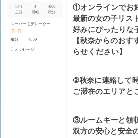
①オンラインでお
1441
4
4600
姬
主題
回帖
積分
最新の女の子リス
スーパーモデレーター
好みにぴったりな
【秋奈からのおす
積分
4600
メッセージ
らせください】
を送信
物
②秋奈に連絡して
ご滞在のエリアと
③ルームキーと領
双方の安心と安全
語