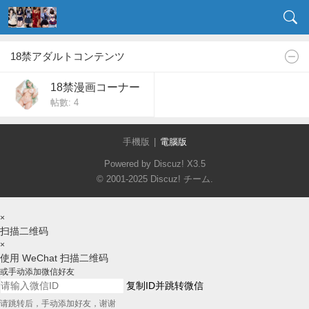
18禁アダルトコンテンツ
18禁漫画コーナー
帖數: 4
手機版
|
電腦版
Powered by Discuz!
X3.5
© 2001-2025
Discuz! チーム
.
×
扫描二维码
×
使用 WeChat 扫描二维码
或手动添加微信好友
复制ID并跳转微信
请跳转后，手动添加好友，谢谢